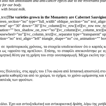
t also has antioxidant and anti-cancer effects due to the resveratrol foun
y for our body.
 with breast milk.
text]
The varieties grown in the Monastery are Cabernet Sauvigi
en_section=”no” type=”full_width” oblique_section=”no” text_align=
ent” up=”30″ down=”30″][/vc_column][/vc_row][:el][vc_row row_typ
animation=”” box_shadow_on_row=”no”][vc_column][vc_column_text][
mousewheel=”no”][/vc_column_text][vc_separator type=”transparent”
ection=”no” text_align=”left” triangle_shape=”no” css_animation=”
 σε προϊστορικούς χρόνους, τα στοιχεία υποδεικνύουν ότι ο καρπός κ
ι ως «φρούτο της αμπέλου». Επίσης, το σταφύλι απεικονίστηκε με ιε
μητική θέση για τη χρήση του στην οινοπαραγωγή. Μέχρι εκείνη την 
ες Πολιτείες, στις αρχές του 17ου αιώνα από Ισπανική αποστολή στο
ασία καθορίζεται από το χρώμα, το σχήμα, το χρόνο ωρίμανσης και τ
βασιλιάς των φρούτων.
κάλιο. Έχει και αντιοξειδωτική και αντικαρκινική δράση, λόγω της ρεσ