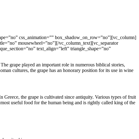
e_shape=”no” css_animation=”” box_shadow_on_row=”no”][vc_column]
itle=”no” mousewheel=”no”][/vc_column_text][vc_separator
ue_section=”no” text_align=”left” triangle_shape=”no”
. The grape played an important role in numerous biblical stories,
oman cultures, the grape has an honorary position for its use in wine
Greece, the grape is cultivated since antiquity. Various types of fruit
 most useful food for the human being and is rightly called king of the