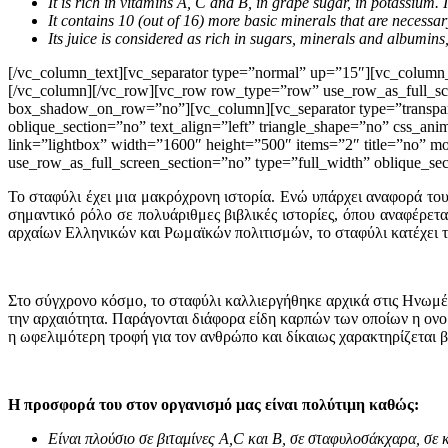
It is rich in vitamins A, C and B, in grape sugar, in potassium. I
It contains 10 (out of 16) more basic minerals that are necessar
Its juice is considered as rich in sugars, minerals and albumins,
[/vc_column_text][vc_separator type=”normal” up=”15″][vc_column_
[/vc_column][/vc_row][vc_row row_type=”row” use_row_as_full_scre
box_shadow_on_row=”no”][vc_column][vc_separator type=”transpar
oblique_section=”no” text_align=”left” triangle_shape=”no” css_
link=”lightbox” width=”1600″ height=”500″ items=”2″ title=”no” 
use_row_as_full_screen_section=”no” type=”full_width” oblique_s
Το σταφύλι έχει μια μακρόχρονη ιστορία. Ενώ υπάρχει αναφορά του
σημαντικό ρόλο σε πολυάριθμες βιβλικές ιστορίες, όπου αναφέρετα
αρχαίων Ελληνικών και Ρωμαϊκών πολιτισμών, το σταφύλι κατέχει τι
Στο σύγχρονο κόσμο, το σταφύλι καλλιεργήθηκε αρχικά στις Ηνωμέν
την αρχαιότητα. Παράγονται διάφορα είδη καρπών των οποίων η ονομ
η ωφελιμότερη τροφή για τον ανθρώπο και δίκαιως χαρακτηρίζεται 
Η προσφορά του στον οργανισμό μας είναι πολύτιμη καθώς:
Είναι πλούσιο σε βιταμίνες Α,C και B, σε σταφυλοσάκχαρα, σε 