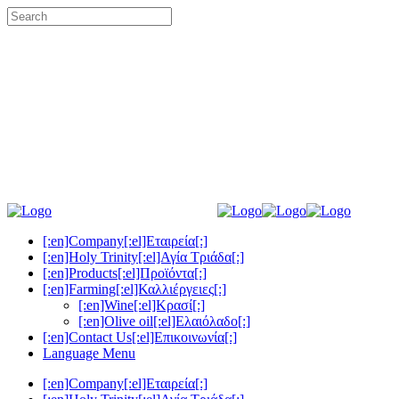
[:en]Company[:el]Εταιρεία[:]
[:en]Holy Trinity[:el]Αγία Τριάδα[:]
[:en]Products[:el]Προϊόντα[:]
[:en]Farming[:el]Καλλιέργειες[:]
[:en]Wine[:el]Κρασί[:]
[:en]Olive oil[:el]Ελαιόλαδο[:]
[:en]Contact Us[:el]Επικοινωνία[:]
Language Menu
[:en]Company[:el]Εταιρεία[:]