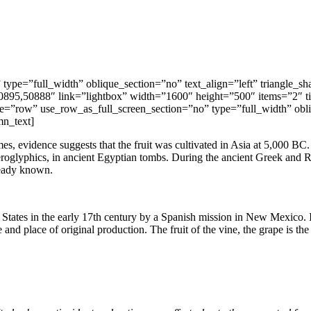
 type=”full_width” oblique_section=”no” text_align=”left” triangl
0895,50888″ link=”lightbox” width=”1600″ height=”500″ items=”2″ t
=”row” use_row_as_full_screen_section=”no” type=”full_width” obliq
n_text]
imes, evidence suggests that the fruit was cultivated in Asia at 5,000 BC
hieroglyphics, in ancient Egyptian tombs. During the ancient Greek and R
ready known.
States in the early 17th century by a Spanish mission in New Mexico. In 
nd place of original production. The fruit of the vine, the grape is the