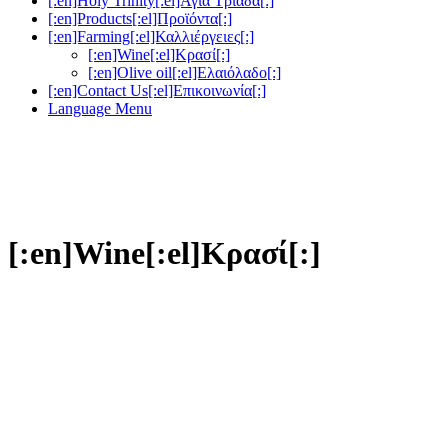
[:en]Holy Trinity[:el]Αγία Τριάδα[:]
[:en]Products[:el]Προϊόντα[:]
[:en]Farming[:el]Καλλιέργειες[:]
[:en]Wine[:el]Κρασί[:]
[:en]Olive oil[:el]Ελαιόλαδο[:]
[:en]Contact Us[:el]Επικοινωνία[:]
Language Menu
[:en]Wine[:el]Κρασί[:]