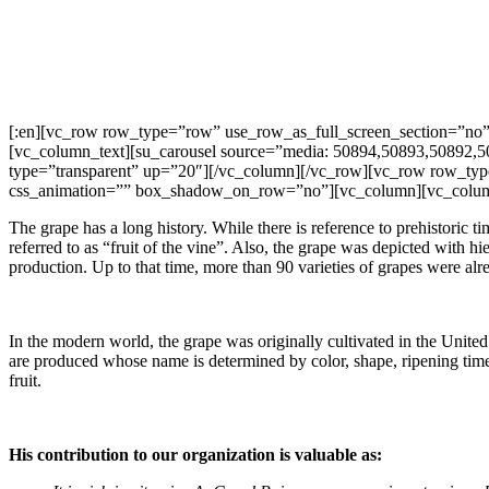
[:en][vc_row row_type=”row” use_row_as_full_screen_section=”no”
[vc_column_text][su_carousel source=”media: 50894,50893,50892,5
type=”transparent” up=”20″][/vc_column][/vc_row][vc_row row_type
css_animation=”” box_shadow_on_row=”no”][vc_column][vc_colum
The grape has a long history. While there is reference to prehistoric t
referred to as “fruit of the vine”. Also, the grape was depicted with 
production. Up to that time, more than 90 varieties of grapes were al
In the modern world, the grape was originally cultivated in the United 
are produced whose name is determined by color, shape, ripening time a
fruit.
His contribution to our organization is valuable as: