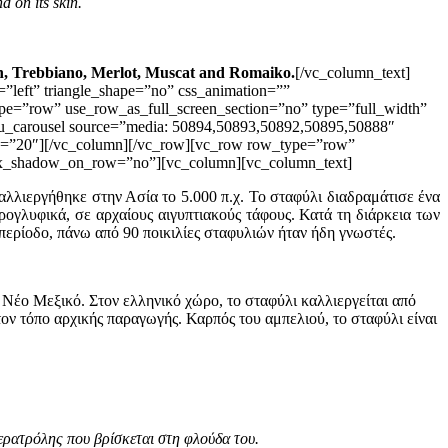
d on its skin.
on, Trebbiano, Merlot, Muscat and Romaiko.
[/vc_column_text]
”left” triangle_shape=”no” css_animation=””
e=”row” use_row_as_full_screen_section=”no” type=”full_width”
su_carousel source=”media: 50894,50893,50892,50895,50888″
 up=”20″][/vc_column][/vc_row][vc_row row_type=”row”
” box_shadow_on_row=”no”][vc_column][vc_column_text]
αλλιεργήθηκε στην Ασία το 5.000 π.χ. Το σταφύλι διαδραμάτισε ένα
ρογλυφικά, σε αρχαίους αιγυπτιακούς τάφους. Κατά τη διάρκεια των
περίοδο, πάνω από 90 ποικιλίες σταφυλιών ήταν ήδη γνωστές.
 Νέο Μεξικό. Στον ελληνικό χώρο, το σταφύλι καλλιεργείται από
ον τόπο αρχικής παραγωγής. Καρπός του αμπελιού, το σταφύλι είναι
βερατρόλης που βρίσκεται στη φλούδα του.