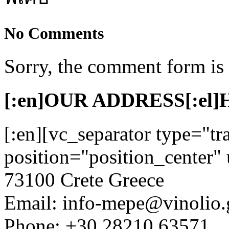
No Comments
Sorry, the comment form is c
[:en]OUR ADDRESS[:el
[:en][vc_separator type="tr
position="position_center" 
73100 Crete Greece
Email: info-mepe@vinolio.
Phone: +30 28210 63571