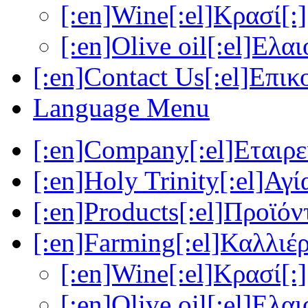
[:en]Wine[:el]Κρασί[:]
[:en]Olive oil[:el]Ελα
[:en]Contact Us[:el]Επικ
Language Menu
[:en]Company[:el]Εταιρεί
[:en]Holy Trinity[:el]Αγί
[:en]Products[:el]Προϊόν
[:en]Farming[:el]Καλλιέρ
[:en]Wine[:el]Κρασί[:]
[:en]Olive oil[:el]Ελα