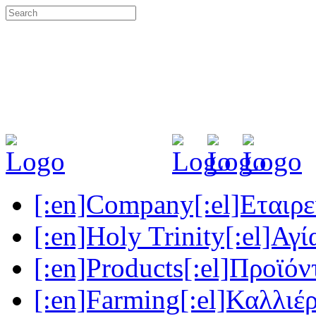
[:en]Company[:el]Εταιρεί
[:en]Holy Trinity[:el]Αγί
[:en]Products[:el]Προϊόν
[:en]Farming[:el]Καλλιέρ