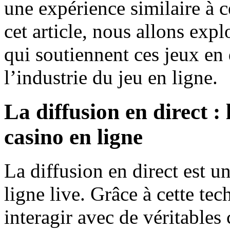
une expérience similaire à 
cet article, nous allons expl
qui soutiennent ces jeux en 
l’industrie du jeu en ligne.
La diffusion en direct :
casino en ligne
La diffusion en direct est u
ligne live. Grâce à cette te
interagir avec de véritables 