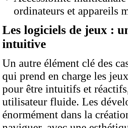
ordinateurs et appareils 
Les logiciels de jeux : u
intuitive
Un autre élément clé des casi
qui prend en charge les je
pour être intuitifs et réacti
utilisateur fluide. Les dével
énormément dans la création
naviguer, avec une esthétiqu