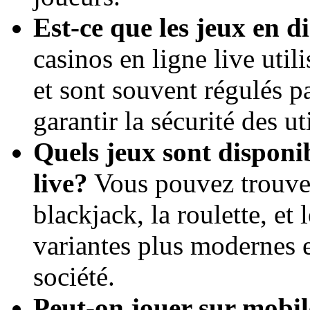
Est-ce que les jeux en di
casinos en ligne live util
et sont souvent régulés p
garantir la sécurité des ut
Quels jeux sont disponib
live?
Vous pouvez trouver
blackjack, la roulette, et 
variantes plus modernes e
société.
Peut-on jouer sur mobil