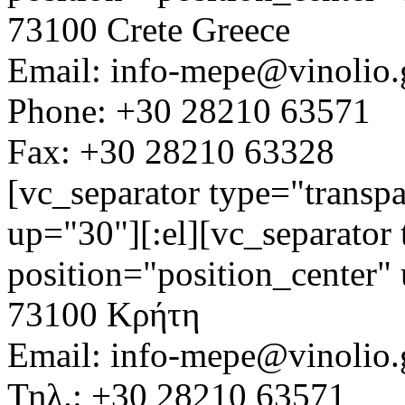
73100 Crete Greece
Email: info-mepe@vinolio.
Phone: +30 28210 63571
Fax: +30 28210 63328
[vc_separator type="transpa
up="30"][:el][vc_separator 
position="position_center"
73100 Κρήτη
Email: info-mepe@vinolio.
Τηλ.: +30 28210 63571