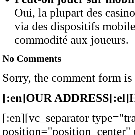
Oui, la plupart des casino
via des dispositifs mobile
commodité aux joueurs.
No Comments
Sorry, the comment form is c
[:en]OUR ADDRESS[:el
[:en][vc_separator type="tr
position="position_center" 