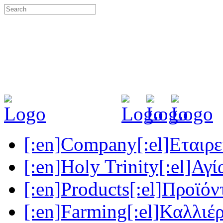
[:en]Company[:el]Εταιρεί
[:en]Holy Trinity[:el]Αγί
[:en]Products[:el]Προϊόν
[:en]Farming[:el]Καλλιέρ