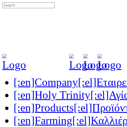
[:en]Company[:el]Εταιρεί
[:en]Holy Trinity[:el]Αγί
[:en]Products[:el]Προϊόν
[:en]Farming[:el]Καλλιέρ