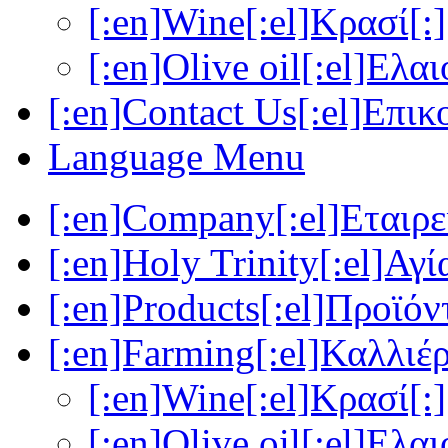
[:en]Wine[:el]Κρασί[:]
[:en]Olive oil[:el]Ελα
[:en]Contact Us[:el]Επικ
Language Menu
[:en]Company[:el]Εταιρεί
[:en]Holy Trinity[:el]Αγί
[:en]Products[:el]Προϊόν
[:en]Farming[:el]Καλλιέρ
[:en]Wine[:el]Κρασί[:]
[:en]Olive oil[:el]Ελα