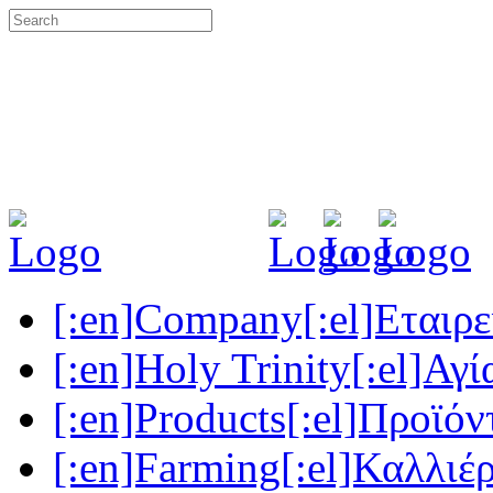
[:en]Company[:el]Εταιρεί
[:en]Holy Trinity[:el]Αγί
[:en]Products[:el]Προϊόν
[:en]Farming[:el]Καλλιέρ