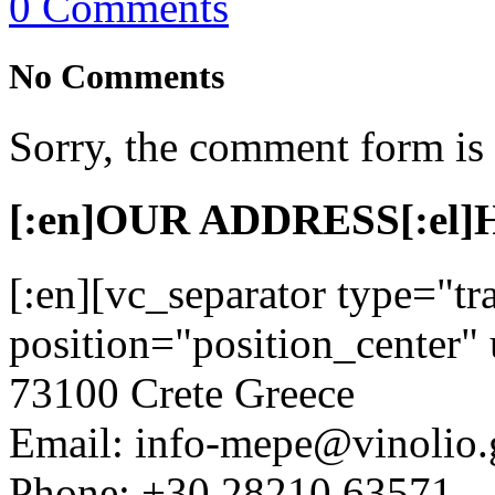
0 Comments
No Comments
Sorry, the comment form is c
[:en]OUR ADDRESS[:el
[:en][vc_separator type="tr
position="position_center" 
73100 Crete Greece
Email: info-mepe@vinolio.
Phone: +30 28210 63571