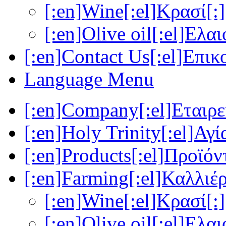
[:en]Wine[:el]Κρασί[:]
[:en]Olive oil[:el]Ελα
[:en]Contact Us[:el]Επικ
Language Menu
[:en]Company[:el]Εταιρεί
[:en]Holy Trinity[:el]Αγί
[:en]Products[:el]Προϊόν
[:en]Farming[:el]Καλλιέρ
[:en]Wine[:el]Κρασί[:]
[:en]Olive oil[:el]Ελα