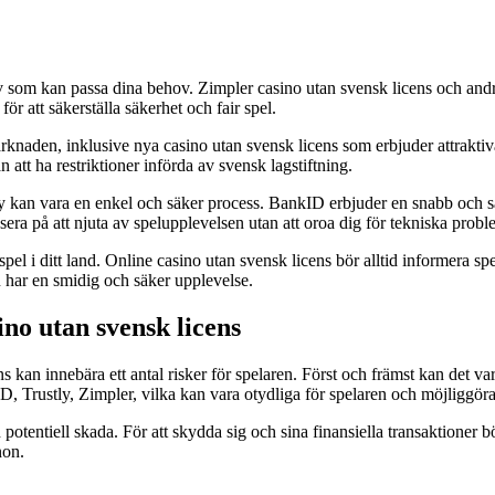
iv som kan passa dina behov. Zimpler casino utan svensk licens och andr
ör att säkerställa säkerhet och fair spel.
knaden, inklusive nya casino utan svensk licens som erbjuder attraktiv
 att ha restriktioner införda av svensk lagstiftning.
kan vara en enkel och säker process. BankID erbjuder en snabb och säker s
kusera på att njuta av spelupplevelsen utan att oroa dig för tekniska probl
 spel i ditt land. Online casino utan svensk licens bör alltid informera s
u har en smidig och säker upplevelse.
sino utan svensk licens
s kan innebära ett antal risker för spelaren. Först och främst kan det va
 Trustly, Zimpler, vilka kan vara otydliga för spelaren och möjliggöra 
otentiell skada. För att skydda sig och sina finansiella transaktioner bö
non.