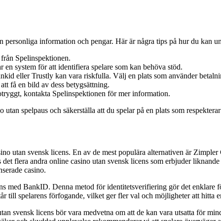
din personliga information och pengar. Här är några tips på hur du kan un
 från Spelinspektionen.
r en system för att identifiera spelare som kan behöva stöd.
id eller Trustly kan vara riskfulla. Välj en plats som använder betaln
tt få en bild av dess betygsättning.
otryggt, kontakta Spelinspektionen för mer information.
o utan spelpaus och säkerställa att du spelar på en plats som respektera
 casino utan svensk licens. En av de mest populära alternativen är Zimple
 det flera andra online casino utan svensk licens som erbjuder liknande v
enserade casino.
ens med BankID. Denna metod för identitetsverifiering gör det enklare för
r till spelarens förfogande, vilket ger fler val och möjligheter att hitta
ino utan svensk licens bör vara medvetna om att de kan vara utsatta för m