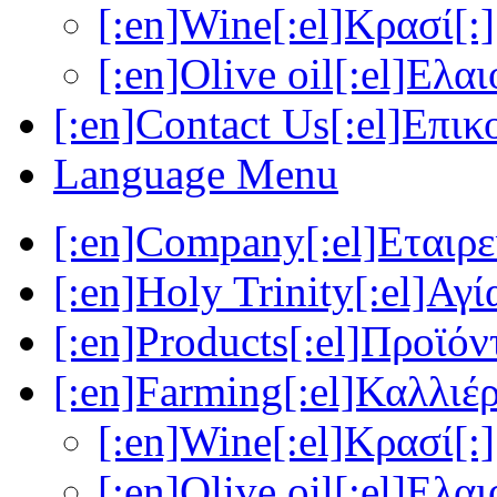
[:en]Wine[:el]Κρασί[:]
[:en]Olive oil[:el]Ελα
[:en]Contact Us[:el]Επικ
Language Menu
[:en]Company[:el]Εταιρεί
[:en]Holy Trinity[:el]Αγί
[:en]Products[:el]Προϊόν
[:en]Farming[:el]Καλλιέρ
[:en]Wine[:el]Κρασί[:]
[:en]Olive oil[:el]Ελα