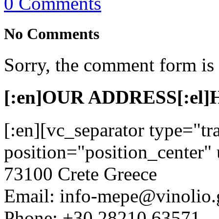
0 Comments
No Comments
Sorry, the comment form is c
[:en]OUR ADDRESS[:el
[:en][vc_separator type="tr
position="position_center" 
73100 Crete Greece
Email: info-mepe@vinolio.
Phone: +30 28210 63571