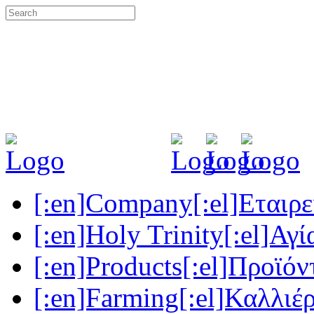
[:en]Company[:el]Εταιρεί
[:en]Holy Trinity[:el]Αγί
[:en]Products[:el]Προϊόν
[:en]Farming[:el]Καλλιέρ