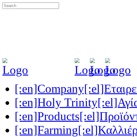
[:en]Company[:el]Εταιρεί
[:en]Holy Trinity[:el]Αγί
[:en]Products[:el]Προϊόν
[:en]Farming[:el]Καλλιέρ