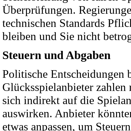
Überprüfungen. Regierunge
technischen Standards Pflich
bleiben und Sie nicht betro
Steuern und Abgaben
Politische Entscheidungen 
Glücksspielanbieter zahlen
sich indirekt auf die Spie
auswirken. Anbieter könnte
etwas anpassen, um Steuern 