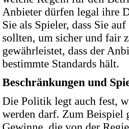
Anbieter dürfen legal ihre D
Sie als Spieler, dass Sie au
sollten, um sicher und fair 
gewährleistet, dass der Anb
bestimmte Standards hält.
Beschränkungen und Spie
Die Politik legt auch fest, 
werden darf. Zum Beispiel g
Gewinne, die von der Regie