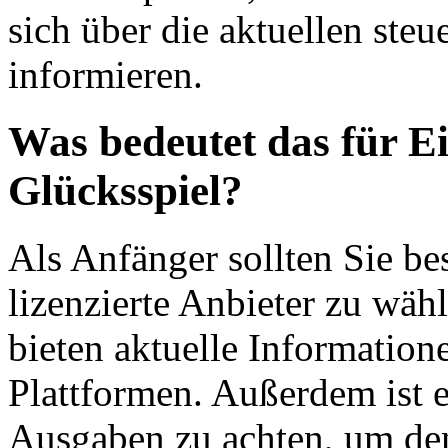
sich über die aktuellen ste
informieren.
Was bedeutet das für Ei
Glücksspiel?
Als Anfänger sollten Sie be
lizenzierte Anbieter zu wäh
bieten aktuelle Information
Plattformen. Außerdem ist e
Ausgaben zu achten, um den