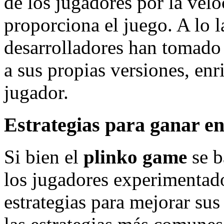
de los jugadores por la velo
proporciona el juego. A lo l
desarrolladores han tomado
a sus propias versiones, enr
jugador.
Estrategias para ganar en
Si bien el
plinko game
se b
los jugadores experimentado
estrategias para mejorar sus