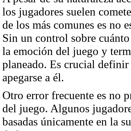
los jugadores suelen comete
de los más comunes es no es
Sin un control sobre cuánto g
la emoción del juego y term
planeado. Es crucial definir
apegarse a él.
Otro error frecuente es no p
del juego. Algunos jugadore
basadas únicamente en la sue