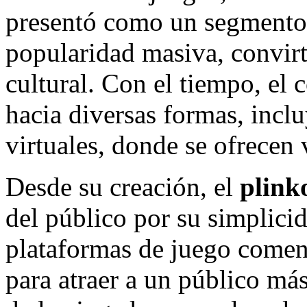
presentó como un segmento 
popularidad masiva, convir
cultural. Con el tiempo, el
hacia diversas formas, inclu
virtuales, donde se ofrecen
Desde su creación, el
plink
del público por su simplici
plataformas de juego comenz
para atraer a un público m