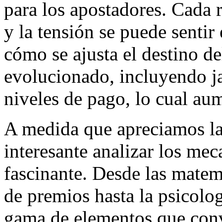
para los apostadores. Cada 
y la tensión se puede sentir
cómo se ajusta el destino d
evolucionado, incluyendo j
niveles de pago, lo cual au
A medida que apreciamos la 
interesante analizar los me
fascinante. Desde las matemá
de premios hasta la psicolo
gama de elementos que conv