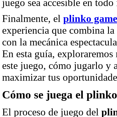
juego sea accesible en tod
Finalmente, el
plinko gam
experiencia que combina la 
con la mecánica espectacula
En esta guía, exploraremos m
este juego, cómo jugarlo y a
maximizar tus oportunidade
Cómo se juega el plink
El proceso de juego del
pli