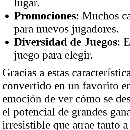
lugar.
Promociones
: Muchos ca
para nuevos jugadores.
Diversidad de Juegos
: 
juego para elegir.
Gracias a estas característic
convertido en un favorito en
emoción de ver cómo se des
el potencial de grandes gana
irresistible que atrae tanto